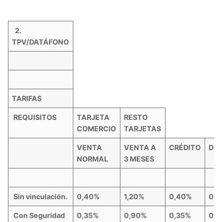
2.
TPV/DATÁFONO
TARIFAS
REQUISITOS
TARJETA
RESTO
COMERCIO
TARJETAS
VENTA
VENTA A
CRÉDITO
DÉ
NORMAL
3 MESES
Sin vinculación.
0,40%
1,20%
0,40%
0,
Con Seguridad
0,35%
0,90%
0,35%
0,3